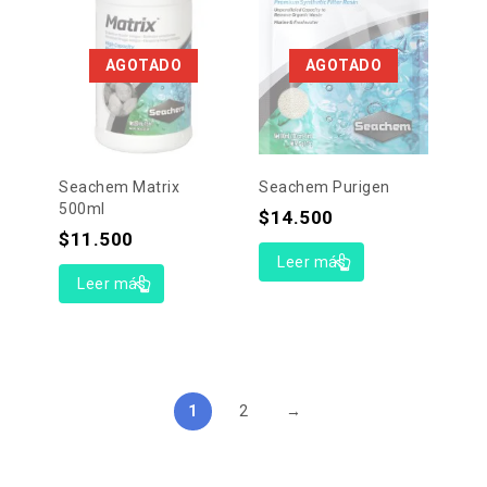
AGOTADO
AGOTADO
Seachem Matrix
Seachem Purigen
500ml
$
14.500
$
11.500
Leer más
Leer más
1
2
→