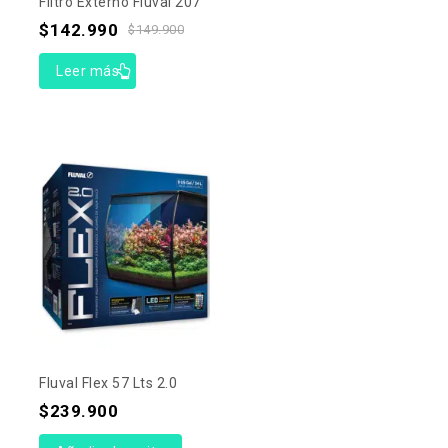
Filtro Externo Fluval 207
$
142.990
$
149.900
Leer más
Fluval Flex 57 Lts 2.0
$
239.900