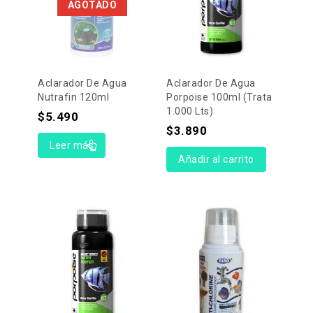
AGOTADO
Aclarador De Agua
Aclarador De Agua
Nutrafin 120ml
Porpoise 100ml (Trata
1.000 Lts)
$
5.490
$
3.890
Leer más
Añadir al carrito