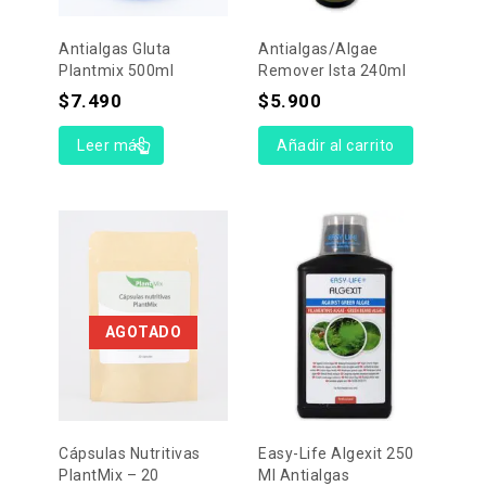
Antialgas Gluta
Antialgas/Algae
Plantmix 500ml
Remover Ista 240ml
$
7.490
$
5.900
Leer más
Añadir al carrito
AGOTADO
Cápsulas Nutritivas
Easy-Life Algexit 250
PlantMix – 20
Ml Antialgas