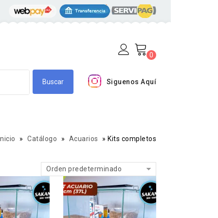
0
Siguenos Aquí
Inicio
»
Catálogo
»
Acuarios
»
Kits completos
Orden predeterminado