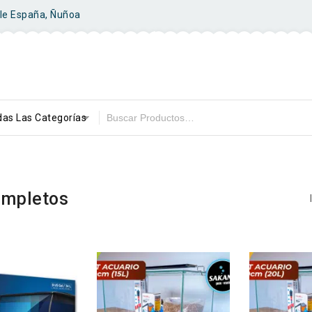
ile España, Ñuñoa
as Las Categorías
ompletos