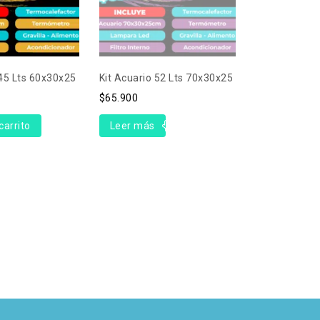
 45 Lts 60x30x25
Kit Acuario 52 Lts 70x30x25
$
65.900
carrito
Leer más