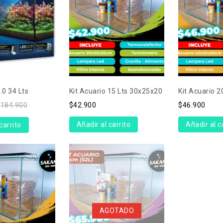
2.0 34 Lts
Kit Acuario 15 Lts 30x25x20
Kit Acuario 
$
184.900
$
42.900
$
46.900
Añadir al carrito
Añadir al c
carrito
AGOTADO