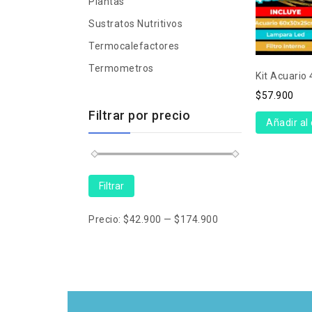
Plantas
Sustratos Nutritivos
Termocalefactores
Termometros
Kit Acuario
$
57.900
Filtrar por precio
Añadir al 
Filtrar
Precio:
$42.900
—
$174.900