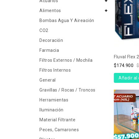
Acuarios
Alimentos
Bombas Agua Y Aireación
CO2
Decoración
Farmacia
Fluval Flex 
Filtros Externos / Mochila
$
174.900
Filtros Internos
Añadir al 
General
Gravillas / Rocas / Troncos
Herramientas
Iluminación
Material Filtrante
Peces, Camarones