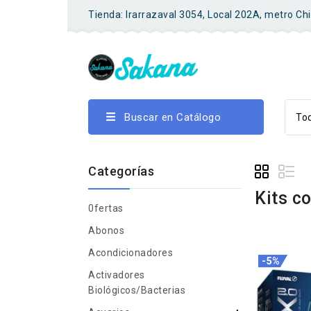
Tienda: Irarrazaval 3054, Local 202A, metro Ch
Buscar en Catálogo
Tod
Categorías
Kits c
0fertas
Abonos
Acondicionadores
-5%
Activadores
Biológicos/bacterias