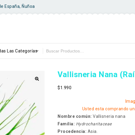
ile España, Ñuñoa
as Las Categorías
Vallisneria Nana (raí
$
1.990
Imag
Usted esta comprando una
Nombre común:
Vallisneria nana
Familia:
Hydrocharitaceae
Procedencia:
Asia.