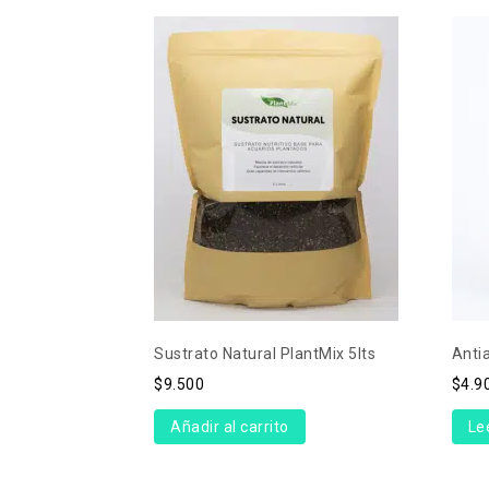
Sustrato Natural PlantMix 5lts
Anti
$
9.500
$
4.9
Añadir al carrito
Le