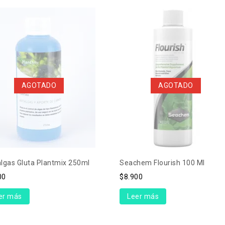
AGOTADO
AGOTADO
algas Gluta Plantmix 250ml
Seachem Flourish 100 Ml
00
$
8.900
er más
Leer más