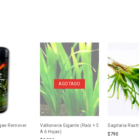
AGOTADO
lgae Remover
Vallisneria Gigante (raíz + 5
Sagitaria Rast
A 6 Hojas)
$
790