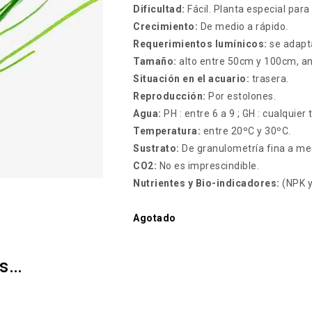
Dificultad:
Fácil. Planta especial para
Crecimiento:
De medio a rápido.
Requerimientos lumínicos:
se adapta
Tamaño:
alto entre 50cm y 100cm, an
Situación en el acuario:
trasera.
Reproducción:
Por estolones.
Agua:
PH : entre 6 a 9 ; GH : cualquier
Temperatura:
entre 20ºC y 30ºC.
Sustrato:
De granulometría fina a me
CO2:
No es imprescindible.
Nutrientes y Bio-indicadores:
(NPK y
Agotado
os…