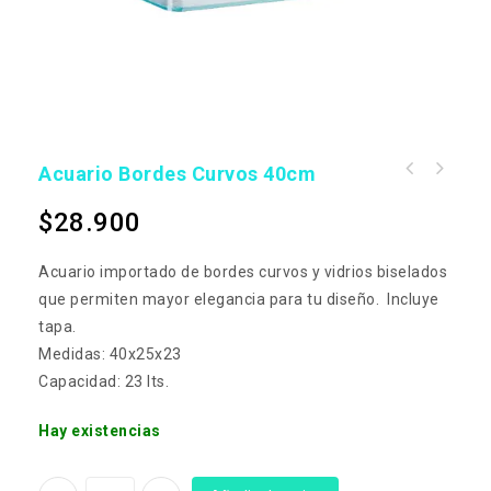
Acuario Bordes Curvos 40cm
Easy-life Bluexit 250ml - antialgas
profesional
$
28.900
Acuario importado de bordes curvos y vidrios biselados
que permiten mayor elegancia para tu diseño. Incluye
tapa.
Medidas: 40x25x23
Capacidad: 23 lts.
Hay existencias