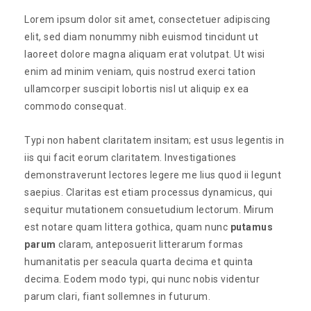
Lorem ipsum dolor sit amet, consectetuer adipiscing
elit, sed diam nonummy nibh euismod tincidunt ut
laoreet dolore magna aliquam erat volutpat. Ut wisi
enim ad minim veniam, quis nostrud exerci tation
ullamcorper suscipit lobortis nisl ut aliquip ex ea
commodo consequat.
Typi non habent claritatem insitam; est usus legentis in
iis qui facit eorum claritatem. Investigationes
demonstraverunt lectores legere me lius quod ii legunt
saepius. Claritas est etiam processus dynamicus, qui
sequitur mutationem consuetudium lectorum. Mirum
est notare quam littera gothica, quam nunc
putamus
parum
claram, anteposuerit litterarum formas
humanitatis per seacula quarta decima et quinta
decima. Eodem modo typi, qui nunc nobis videntur
parum clari, fiant sollemnes in futurum.