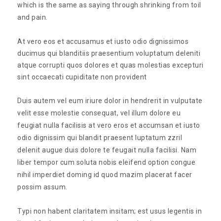
which is the same as saying through shrinking from toil
and pain.
At vero eos et accusamus et iusto odio dignissimos
ducimus qui blanditiis praesentium voluptatum deleniti
atque corrupti quos dolores et quas molestias excepturi
sint occaecati cupiditate non provident
Duis autem vel eum iriure dolor in hendrerit in vulputate
velit esse molestie consequat, vel illum dolore eu
feugiat nulla facilisis at vero eros et accumsan et iusto
odio dignissim qui blandit praesent luptatum zzril
delenit augue duis dolore te feugait nulla facilisi. Nam
liber tempor cum soluta nobis eleifend option congue
nihil imperdiet doming id quod mazim placerat facer
possim assum.
Typi non habent claritatem insitam; est usus legentis in