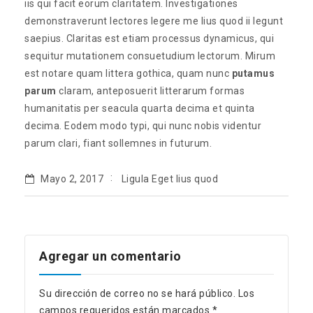
iis qui facit eorum claritatem. Investigationes
demonstraverunt lectores legere me lius quod ii legunt
saepius. Claritas est etiam processus dynamicus, qui
sequitur mutationem consuetudium lectorum. Mirum
est notare quam littera gothica, quam nunc
putamus
parum
claram, anteposuerit litterarum formas
humanitatis per seacula quarta decima et quinta
decima. Eodem modo typi, qui nunc nobis videntur
parum clari, fiant sollemnes in futurum.
Mayo 2, 2017
Ligula Eget lius quod
Agregar un comentario
Su dirección de correo no se hará público.
Los
campos requeridos están marcados
*