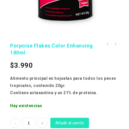
Porpoise Flakes Color Enhancing
Acondicionador y anticloro Plantmix Aquamix
180ml
1000ml
$
3.990
Alimento principal en hojuelas para todos los peces
tropicales, contenido 20gr.
Contiene astaxantina y un 21% de proteina.
Hay existencias
Añadir al carrito