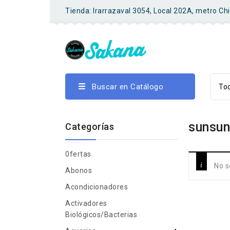
Tienda: Irarrazaval 3054, Local 202A, metro Ch
Buscar en Catálogo
Tod
sunsun
Categorías
0fertas
No s
Abonos
Acondicionadores
Activadores
Biológicos/bacterias