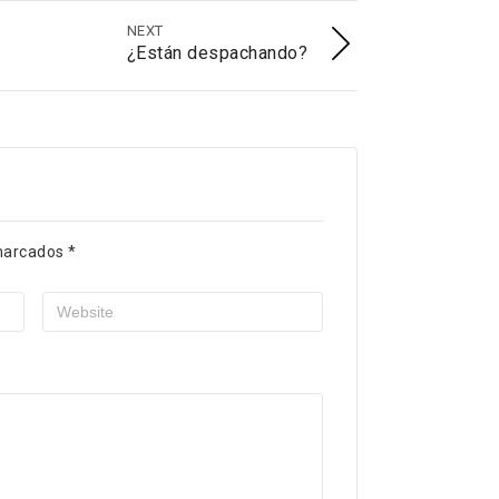
NEXT
¿Están despachando?
marcados
*